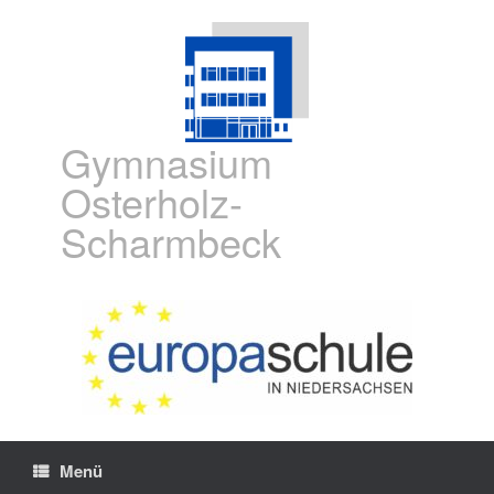
Gymnasium
Osterholz-
Scharmbeck
Menü