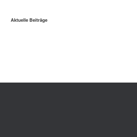
Aktuelle Beiträge
Sommerferien 2026
Killing Kimberly Ann – 
Theater-A
gymnasium_ohz