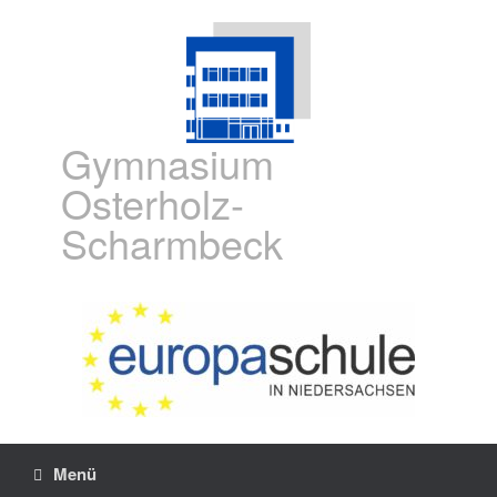
Gymnasium
Osterholz-
Scharmbeck
Menü