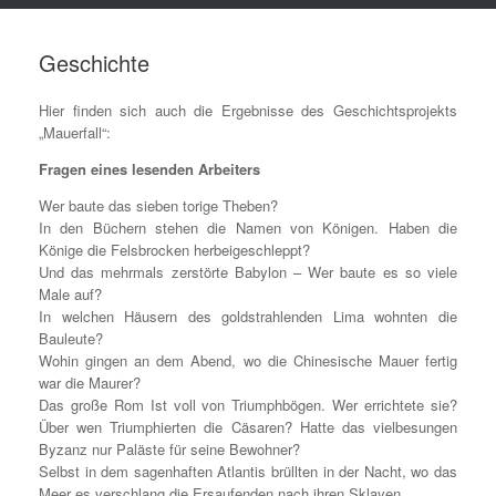
Geschichte
Hier finden sich auch die Ergebnisse des Geschichtsprojekts
„Mauerfall“:
Fragen eines lesenden Arbeiters
Wer baute das sieben torige Theben?
In den Büchern stehen die Namen von Königen. Haben die
Könige die Felsbrocken herbeigeschleppt?
Und das mehrmals zerstörte Babylon – Wer baute es so viele
Male auf?
In welchen Häusern des goldstrahlenden Lima wohnten die
Bauleute?
Wohin gingen an dem Abend, wo die Chinesische Mauer fertig
war die Maurer?
Das große Rom Ist voll von Triumphbögen. Wer errichtete sie?
Über wen Triumphierten die Cäsaren? Hatte das vielbesungen
Byzanz nur Paläste für seine Bewohner?
Selbst in dem sagenhaften Atlantis brüllten in der Nacht, wo das
Meer es verschlang die Ersaufenden nach ihren Sklaven.