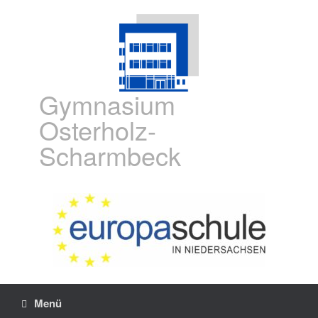
Gymnasium
Osterholz-
Scharmbeck
Menü