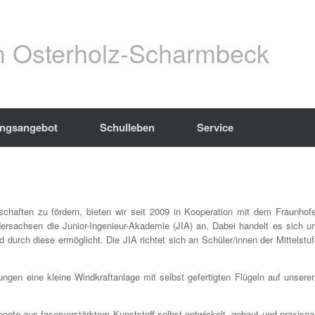
 Osterholz-Scharmbeck
ungsangebot
Schulleben
Service
haften zu fördern, bieten wir seit 2009 in Kooperation mit dem Fraunhofe
rsachsen die Junior-Ingenieur-Akademie (JIA) an. Dabei handelt es sich u
d durch diese ermöglicht. Die JIA richtet sich an Schüler/innen der Mittelstu
gen eine kleine Windkraftanlage mit selbst gefertigten Flügeln auf unsere
ote aus faserverstärktem Kunststoff selbst entwickelt, gebaut und praxisna