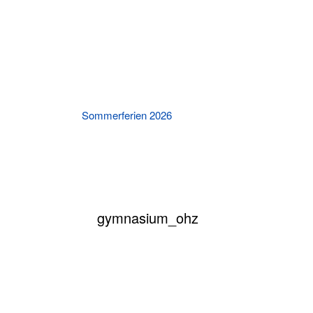
Sommerferien 2026
Killing Kimberly An
Theat
gymnasium_ohz