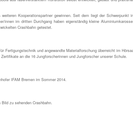
weiteren Kooperationspartner gewinnen. Seit dem liegt der Schwerpunkt i
üler/innen im dritten Durchgang haben eigenständig kleine Aluminiumkarosse
ntwickelten Crashbahn getestet.
t für Fertigungstechnik und angewandte Materialforschung überreicht im Hörsa
e Zertifikate an die 16 Jungforscherinnen und Jungforscher unserer Schule.
raunhofer IFAM Bremen im Sommer 2014.
m Bild zu sehenden Crashbahn.