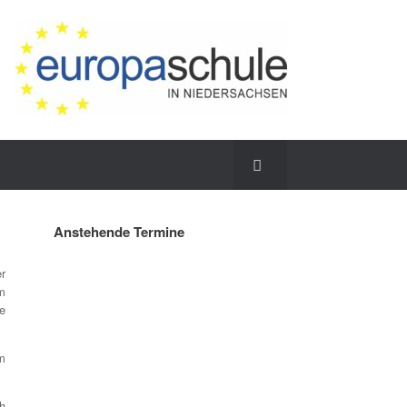
Anstehende Termine
r
m
fe
m
h