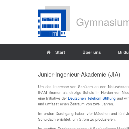
Gymnasium
Start
Über uns
Bild
Junior-Ingenieur-Akademie (JIA)
Um das Interesse von Schülern an den Naturwissensc
IFAM Bremen als einzige Schule im Norden von Niede
eine Initiative der
Deutschen Telekom Stiftung
und wir
und umfasst einen Zeitraum von zwei Jahren.
Im ersten Durchgang haben vier Mädchen und fünf Jun
Schuldach errichtet, um Strom zu produzieren.
Im zweiten Durchgang haben 16 Schüler/innen Modellbo