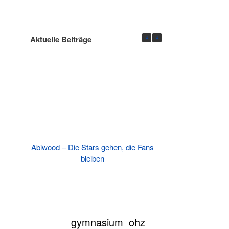
Aktuelle Beiträge
ung der
Abiwood – Die Stars gehen, die Fans
Europa-Pr
bleiben
gymnasium_ohz