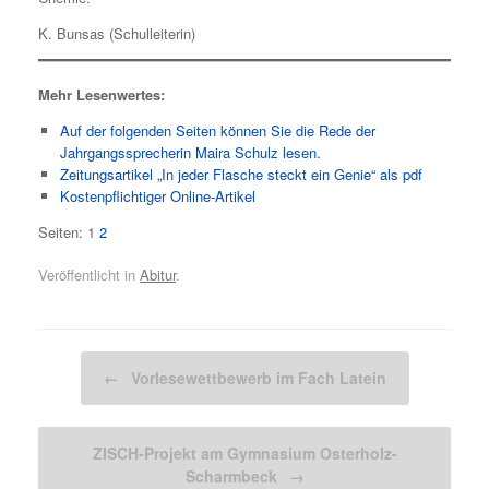
K. Bunsas (Schulleiterin)
Mehr Lesenwertes:
Auf der folgenden Seiten können Sie die Rede der
Jahrgangssprecherin Maira Schulz lesen.
Zeitungsartikel „In jeder Flasche steckt ein Genie“ als pdf
Kostenpflichtiger Online-Artikel
Seiten:
1
2
Veröffentlicht in
Abitur
.
Beitragsnavigation
←
Vorlesewettbewerb im Fach Latein
ZISCH-Projekt am Gymnasium Osterholz-
Scharmbeck
→