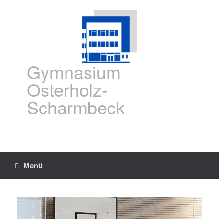
Gymnasium
Osterholz-
Scharmbeck
Menü