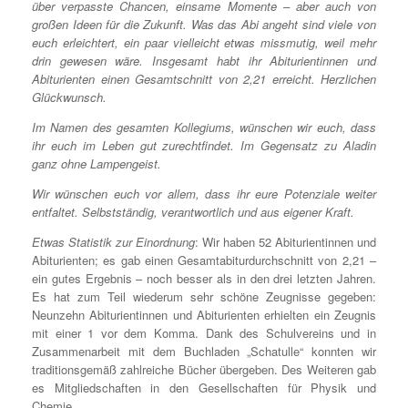
über verpasste Chancen, einsame Momente – aber auch von
großen Ideen für die Zukunft. Was das Abi angeht sind viele von
euch erleichtert, ein paar vielleicht etwas missmutig, weil mehr
drin gewesen wäre. Insgesamt habt ihr Abiturientinnen und
Abiturienten einen Gesamtschnitt von 2,21 erreicht. Herzlichen
Glückwunsch.
Im Namen des gesamten Kollegiums, wünschen wir euch, dass
ihr euch im Leben gut zurechtfindet. Im Gegensatz zu Aladin
ganz ohne Lampengeist.
Wir wünschen euch vor allem, dass ihr eure Potenziale weiter
entfaltet. Selbstständig, verantwortlich und aus eigener Kraft.
Etwas Statistik zur Einordnung
: Wir haben 52 Abiturientinnen und
Abiturienten; es gab einen Gesamtabiturdurchschnitt von 2,21 –
ein gutes Ergebnis – noch besser als in den drei letzten Jahren.
Es hat zum Teil wiederum sehr schöne Zeugnisse gegeben:
Neunzehn Abiturientinnen und Abiturienten erhielten ein Zeugnis
mit einer 1 vor dem Komma. Dank des Schulvereins und in
Zusammenarbeit mit dem Buchladen „Schatulle“ konnten wir
traditionsgemäß zahlreiche Bücher übergeben. Des Weiteren gab
es Mitgliedschaften in den Gesellschaften für Physik und
Chemie.