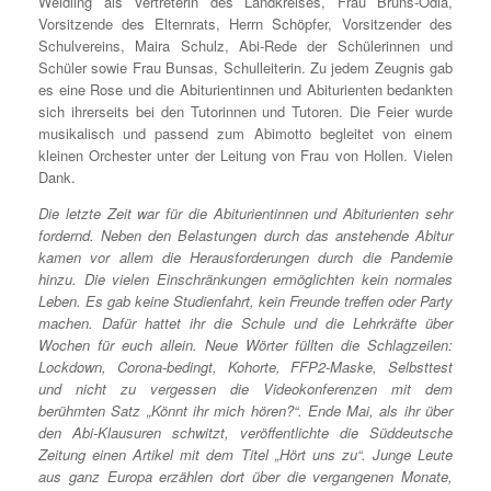
Weidling als Vertreterin des Landkreises, Frau Brüns-Odia,
Vorsitzende des Elternrats, Herrn Schöpfer, Vorsitzender des
Schulvereins, Maira Schulz, Abi-Rede der Schülerinnen und
Schüler sowie Frau Bunsas, Schulleiterin. Zu jedem Zeugnis gab
es eine Rose und die Abiturientinnen und Abiturienten bedankten
sich ihrerseits bei den Tutorinnen und Tutoren. Die Feier wurde
musikalisch und passend zum Abimotto begleitet von einem
kleinen Orchester unter der Leitung von Frau von Hollen. Vielen
Dank.
Die letzte Zeit war für die Abiturientinnen und Abiturienten sehr
fordernd. Neben den Belastungen durch das anstehende Abitur
kamen vor allem die Herausforderungen durch die Pandemie
hinzu. Die vielen Einschränkungen ermöglichten kein normales
Leben. Es gab keine Studienfahrt, kein Freunde treffen oder Party
machen. Dafür hattet ihr die Schule und die Lehrkräfte über
Wochen für euch allein. Neue Wörter füllten die Schlagzeilen:
Lockdown, Corona-bedingt, Kohorte, FFP2-Maske, Selbsttest
und nicht zu vergessen die Videokonferenzen mit dem
berühmten Satz „Könnt ihr mich hören?“. Ende Mai, als ihr über
den Abi-Klausuren schwitzt, veröffentlichte die Süddeutsche
Zeitung einen Artikel mit dem Titel „Hört uns zu“. Junge Leute
aus ganz Europa erzählen dort über die vergangenen Monate,