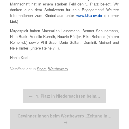
Mannschaft hat in einem starken Feld den 5. Platz belegt. Wir
danken auch dem Schulverein für sein Engagement! Weitere
Informationen zum Kinderhaus unter
www.kiku-ev.de
(externer
Link)
Mitgespielt haben Maximilian Leinemann, Bennet Schünemann,
Nico Buck, Annelie Kunath, Nouvie Böttjer, Eike Behrens (hintere
Reihe v.l.) sowie Phil Brau, Dario Sultan, Dominik Meinert und
Nele Irmler (untere Reihe v.l.).
Hanjo Koch
Veröffentlicht in
Sport
,
Wettbewerb
.
Beitragsnavigation
←
1. Platz in Niedersachsen beim…
Gewinner:innen beim Wettbewerb „Zeitung in…
→