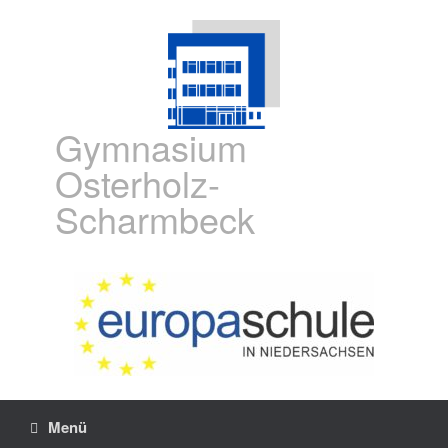
Gymnasium
Osterholz-
Scharmbeck
Menü