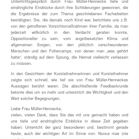
Unterrichtsgespräch durch Frau Müller-Hennecke tiefe und
eindringliche Eindrücke durch ihre Schilderungen gewonnen, die
die Ergebnisse der zum Thema geschriebenen Facharbeiten
bestätigten. Sie, die damals noch Kind war, berichtete uns z.B.
von den getroffenen Vorsichtsmaßnahmen ihrer Familie, da man
jederzeit willkürlich in den Verdacht geraten konnte,
Oppositioneller zu sein, vom angstbesetzten Klima und
allgemeinen Sorgen, von den plötzlich verschwundenen
Menschen und den Foltercamps, von denen man „was gehört
hatte“, ständig auf dem Sprung, die Heimat vielleicht verlassen
zu müssen.
In den Gesichtern der Kursteilnehmerinnen und Kursteilnehmer
zeigte sich schnell, wie tief sie von Frau Müller-Henneckes
Aussagen berührt waren. Die abschließende Feedbackrunde
betonte dies um so mehr und unterstrich die Wichtigkeit und den
Wert solcher Begegnungen.
Liebe Frau Müller-Hennecke,
vielen, vielen Dank, dass Sie das mit uns gemacht haben und
uns tiefe und eindringliche Einblicke in diese Zeit gegeben
haben: Unterricht der ganz besonderen und, bestimmt gerade
heute, auch der wichtigen Art im Sinne von:
Nunca mas
(nie