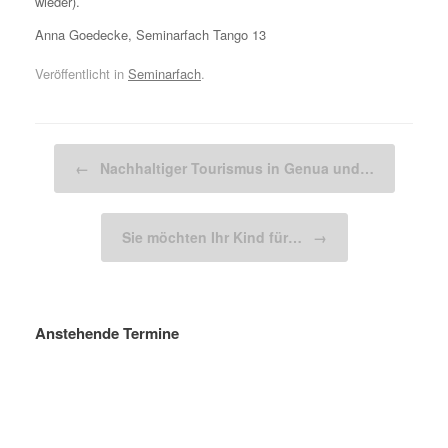
wieder).
Anna Goedecke, Seminarfach Tango 13
Veröffentlicht in
Seminarfach
.
Beitragsnavigation
←
Nachhaltiger Tourismus in Genua und…
Sie möchten Ihr Kind für…
→
Anstehende Termine