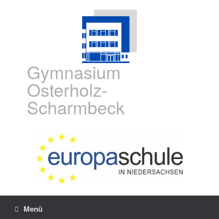
Gymnasium
Osterholz-
Scharmbeck
Menü