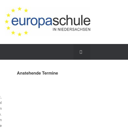
Anstehende Termine
,
l
n
.
n
e