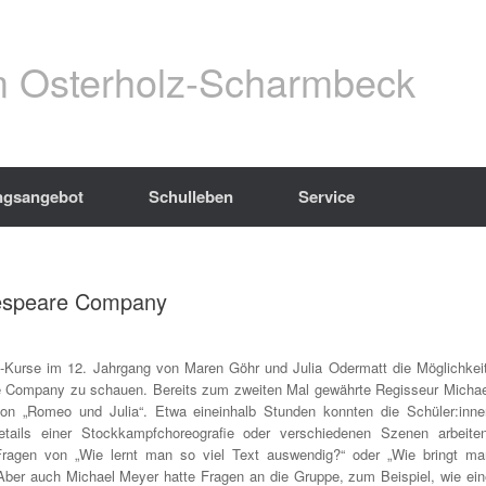
 Osterholz-Scharmbeck
ngsangebot
Schulleben
Service
kespeare Company
Kurse im 12. Jahrgang von Maren Göhr und Julia Odermatt die Möglichkeit
re Company zu schauen. Bereits zum zweiten Mal gewährte Regisseur Michae
ion „Romeo und Julia“. Etwa eineinhalb Stunden konnten die Schüler:inne
etails einer Stockkampfchoreografie oder verschiedenen Szenen arbeiten
agen von „Wie lernt man so viel Text auswendig?“ oder „Wie bringt ma
Aber auch Michael Meyer hatte Fragen an die Gruppe, zum Beispiel, wie ein