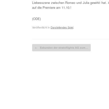
Liebesszene zwischen Romeo und Julia gewirkt hat. Al
auf die Premiere am 11.10.!
(ODE)
Veröffentlicht in
Darstellendes Spiel
.
Beitragsnavigation
←
Exkursion der stratoflights AG zum…