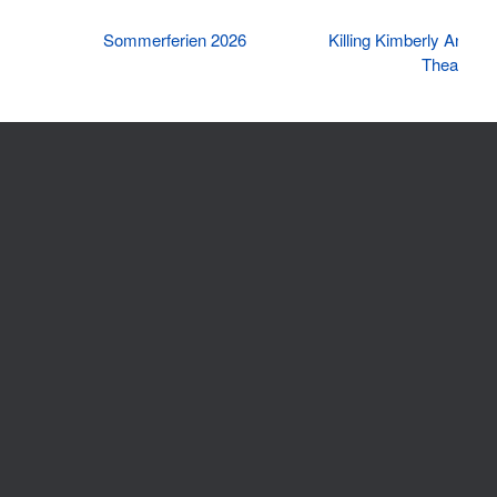
Sommerferien 2026
Killing Kimberly Ann – 
Theater-A
gymnasium_ohz
Folgen Sie uns auf Instagram
Beiträge nach Kategorie