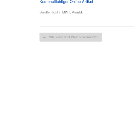
Kostenpflichtiger Online-Artikel
Veröffentlicht in
MINT
,
Projekt
.
Beitragsnavigation
←
Wie kann ICH Plastik vermeiden