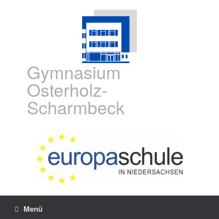
Gymnasium
Osterholz-
Scharmbeck
Menü