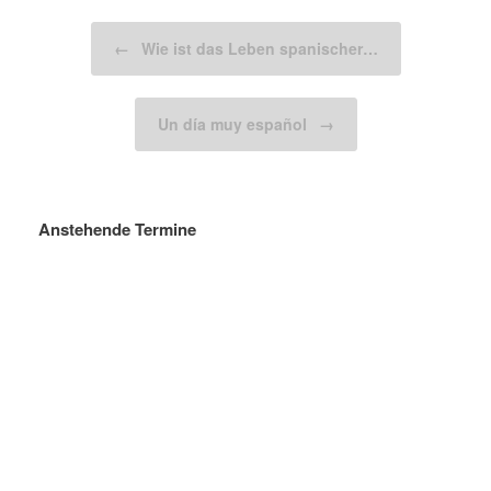
Beitragsnavigation
←
Wie ist das Leben spanischer…
Un día muy español
→
Anstehende Termine