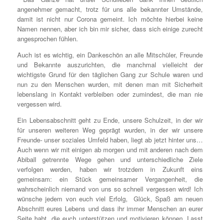
angenehmer gemacht, trotz für uns alle bekannter Umstände,
damit ist nicht nur Corona gemeint. Ich möchte hierbei keine
Namen nennen, aber ich bin mir sicher, dass sich einige zurecht
angesprochen fühlen.
Auch ist es wichtig, ein Dankeschön an alle Mitschüler, Freunde
und Bekannte auszurichten, die manchmal vielleicht der
wichtigste Grund für den täglichen Gang zur Schule waren und
nun zu den Menschen wurden, mit denen man mit Sicherheit
lebenslang in Kontakt verbleiben oder zumindest, die man nie
vergessen wird.
Ein Lebensabschnitt geht zu Ende, unsere Schulzeit, in der wir
für unseren weiteren Weg geprägt wurden, in der wir unsere
Freunde- unser soziales Umfeld haben, liegt ab jetzt hinter uns…
Auch wenn wir mit einigen ab morgen und mit anderen nach dem
Abiball getrennte Wege gehen und unterschiedliche Ziele
verfolgen werden, haben wir trotzdem in Zukunft eins
gemeinsam: ein Stück gemeinsamer Vergangenheit, die
wahrscheinlich niemand von uns so schnell vergessen wird! Ich
wünsche jedem von euch viel Erfolg, Glück, Spaß am neuen
Abschnitt eures Lebens und dass ihr immer Menschen an eurer
Seite habt, die euch unterstützen und motivieren können. Lasst