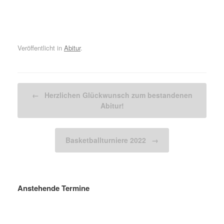
Veröffentlicht in
Abitur
.
Beitragsnavigation
←
Herzlichen Glückwunsch zum bestandenen
Abitur!
Basketballturniere 2022
→
Anstehende Termine