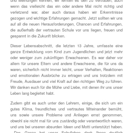
und Meinungen kennen, wir lernten es den zu vertrauen, auch
wenn das vielleicht das ein oder andere Mal nicht richtig und
verletzend war, aber auch daraus haben wir Erkenntnisse
gezogen und wichtige Erfahrungen gemacht. Jetzt sollten wir uns
auf all die neuen Herausforderungen, Chancen und Erfahrungen,
die außerhalb der vertrauten Schule vor uns liegen, freuen und
gespannt in die Zukunft blicken.
Dieser Lebensabschnitt, die letzten 13 Jahre, umfasste eine
ganze Entwicklung vom Kind zum Jugendlichen und jetzt mehr
oder weniger zum zukünftigen Erwachsenen. Es war daher vor
allem für unsere Eltern und andere Erwachsene, die für uns da
waren, sicherlich nicht immer leicht, unser Verhalten, Reaktionen
und emotionalen Ausbrüche zu ertragen und uns trotzdem mit
Freude, Ausdauer und viel Kraft auf den richtigen Weg zu führen.
Wir danken euch für die Mühe und Liebe, mit denen ihr uns unser
Leben lang begleitet habt.
Zudem gibt es auch unter den Lehrern, einige, die sich um ein
gutes Klima, freundliches und vertrautes Miteinander bemüht,
uns sowie unsere Probleme und Anliegen ernst genommen,
obwohl sie nicht mal für uns zuständig oder verantwortlich waren,
und uns bei unseren absurden Ideen und Motti unterstützt haben.
Das Ganze hat unser Schulleben dank Ihnen deutlich