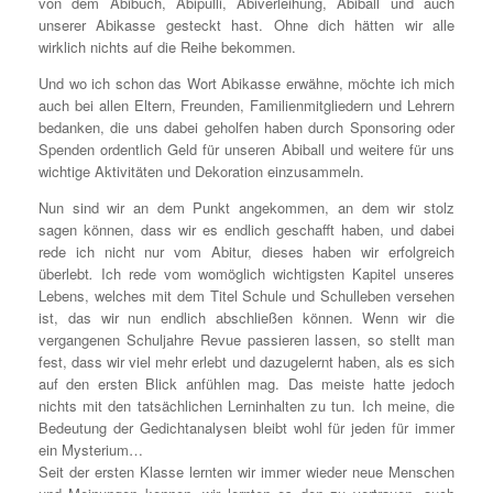
von dem Abibuch, Abipulli, Abiverleihung, Abiball und auch
unserer Abikasse gesteckt hast. Ohne dich hätten wir alle
wirklich nichts auf die Reihe bekommen.
Und wo ich schon das Wort Abikasse erwähne, möchte ich mich
auch bei allen Eltern, Freunden, Familienmitgliedern und Lehrern
bedanken, die uns dabei geholfen haben durch Sponsoring oder
Spenden ordentlich Geld für unseren Abiball und weitere für uns
wichtige Aktivitäten und Dekoration einzusammeln.
Nun sind wir an dem Punkt angekommen, an dem wir stolz
sagen können, dass wir es endlich geschafft haben, und dabei
rede ich nicht nur vom Abitur, dieses haben wir erfolgreich
überlebt
.
Ich rede vom womöglich wichtigsten Kapitel unseres
Lebens, welches mit dem Titel Schule und Schulleben versehen
ist, das wir nun endlich abschließen können. Wenn wir die
vergangenen Schuljahre Revue passieren lassen, so stellt man
fest, dass wir viel mehr erlebt und dazugelernt haben, als es sich
auf den ersten Blick anfühlen mag. Das meiste hatte jedoch
nichts mit den tatsächlichen Lerninhalten zu tun. Ich meine, die
Bedeutung der Gedichtanalysen bleibt wohl für jeden für immer
ein Mysterium…
Seit der ersten Klasse lernten wir immer wieder neue Menschen