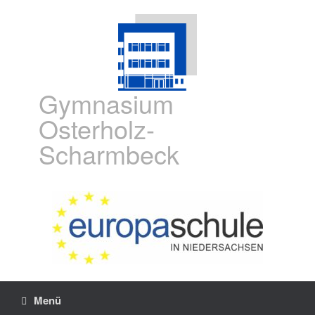
Gymnasium
Osterholz-
Scharmbeck
Menü