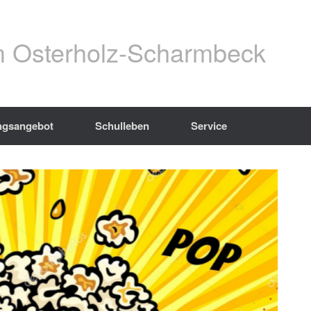
 Osterholz-Scharmbeck
ngsangebot
Schulleben
Service