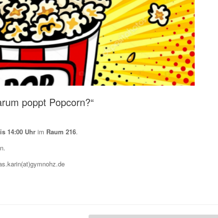
Warum poppt Popcorn?“
is 14:00 Uhr
im
Raum 216
.
n.
as.karin(at)gymnohz.de