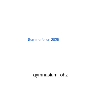
Sommerferien 2026
Killing Kimberly An
Theat
gymnasium_ohz