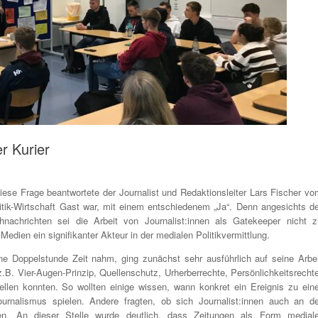
r Kurier
Diese Frage beantwortete der Journalist und Redaktionsleiter Lars Fischer vo
itik-Wirtschaft Gast war, mit einem entschiedenem „Ja“. Denn angesichts de
nachrichten sei die Arbeit von Journalist:innen als Gatekeeper nicht z
dien ein signifikanter Akteur in der medialen Politikvermittlung.
ine Doppelstunde Zeit nahm, ging zunächst sehr ausführlich auf seine Arbei
z.B. Vier-Augen-Prinzip, Quellenschutz, Urherberrechte, Persönlichkeitsrecht
ellen konnten. So wollten einige wissen, wann konkret ein Ereignis zu eine
urnalismus spielen. Andere fragten, ob sich Journalist:innen auch an de
ierten. An dieser Stelle wurde deutlich, dass Zeitungen als Form mediale