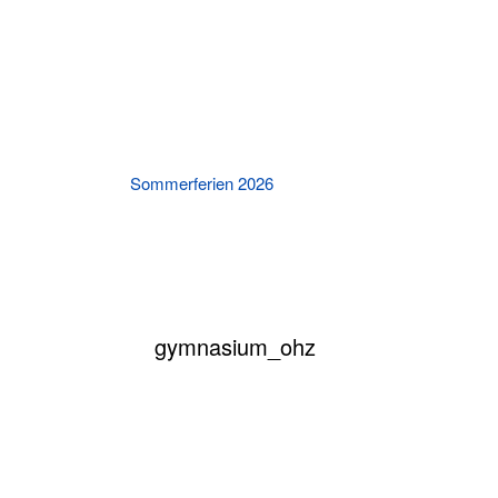
Sommerferien 2026
Killing Kimberly An
Theat
gymnasium_ohz