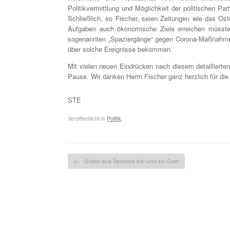
Politikvermittlung und Möglichkeit der politischen Pa
Schließlich, so Fischer, seien Zeitungen wie das Ost
Aufgaben auch ökonomische Ziele erreichen müssten
sogenannten „Spaziergänge“ gegen Corona-Maßnahmen i
über solche Ereignisse bekommen.
Mit vielen neuen Eindrücken nach diesem detaillierten
Pause. Wir danken Herrn Fischer ganz herzlich für die
STE
Veröffentlicht in
Politik
.
Beitragsnavigation
←
Gäste aus Spanien bei uns zu Gast