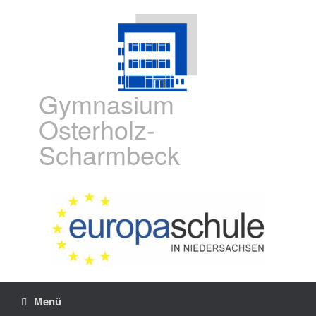
Gymnasium
Osterholz-
Scharmbeck
Menü