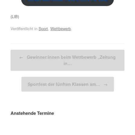
(LIB)
Veröffentlicht in
Sport
,
Wettbewerb
.
Beitragsnavigation
←
Gewinner:innen beim Wettbewerb „Zeitung
in…
Sportfest der fünften Klassen am…
→
Anstehende Termine