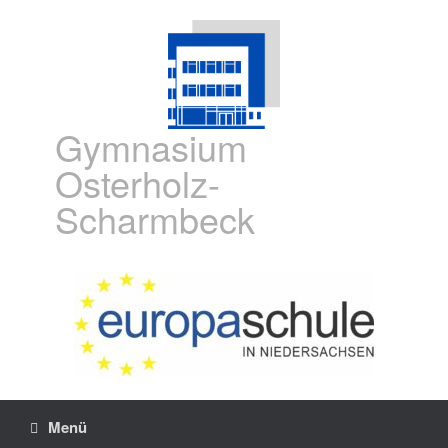
Gymnasium
Osterholz-
Scharmbeck
Menü