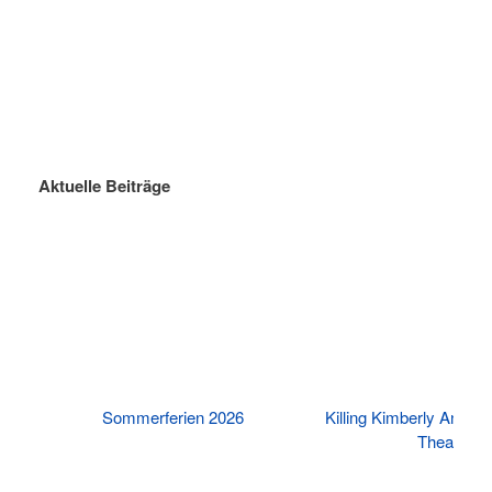
Aktuelle Beiträge
Killing Kimberly Ann – Aufführung der
Abiwood – Die Stars 
Theater-AG
bleibe