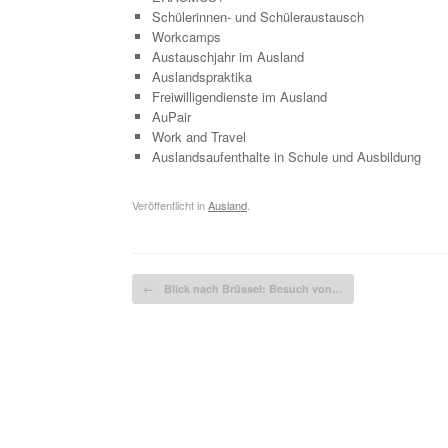
Schülerinnen- und Schüleraustausch
Workcamps
Austauschjahr im Ausland
Auslandspraktika
Freiwilligendienste im Ausland
AuPair
Work and Travel
Auslandsaufenthalte in Schule und Ausbildung
Veröffentlicht in
Ausland
.
Beitragsnavigation
←
Blick nach Brüssel: Besuch von…