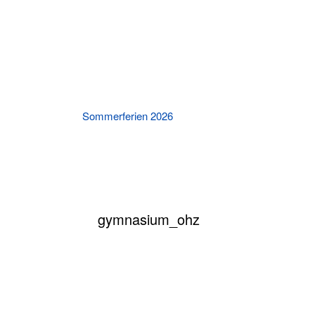
Sommerferien 2026
Killing Kimberly An
Theat
gymnasium_ohz