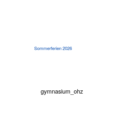
Sommerferien 2026
Killing Kimberly An
Theat
gymnasium_ohz