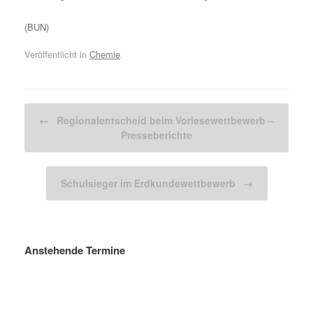
(BUN)
Veröffentlicht in
Chemie
.
Beitragsnavigation
←
Regionalentscheid beim Vorlesewettbewerb –
Presseberichte
Schulsieger im Erdkundewettbewerb
→
Anstehende Termine