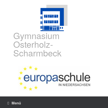
Gymnasium
Osterholz-
Scharmbeck
Menü