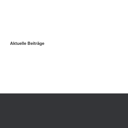
Aktuelle Beiträge
Sommerferien 2026
Killing Kimberly Ann – 
Theater-A