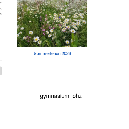
-
,
s
Sommerferien 2026
Killing Kimberly An
Theat
gymnasium_ohz