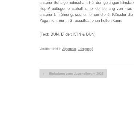
unserer Schulgemeinschaft. Für den gelungen Einstand
Hop Arbeitsgemeinschaft unter der Leitung von Frau
unserer Einführungswoche, lernen die 5. Klässler d
Yoga nicht nur in Stresssituationen helfen kann.
(Text: BUN, Bilder: KTN & BUN)
Veröffentlicht in
Allgemein
,
Jahrgang5
.
Beitragsnavigation
←
Einladung zum Jugendforum 2025