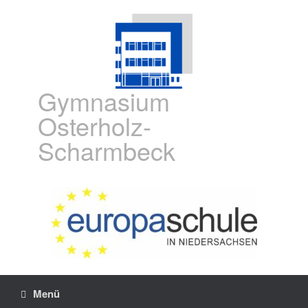
Gymnasium
Osterholz-
Scharmbeck
Menü