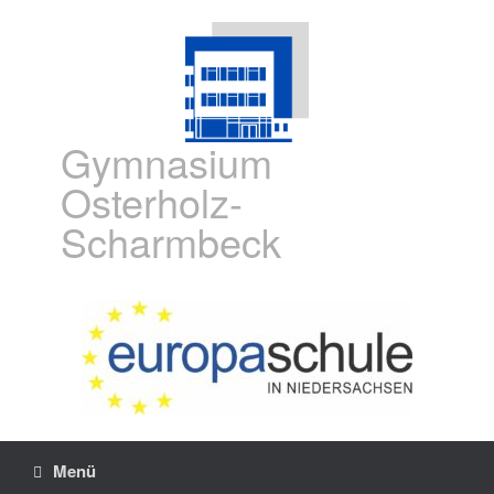
Gymnasium
Osterholz-
Scharmbeck
Menü