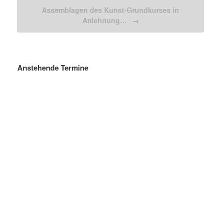
Assemblagen des Kunst-Grundkurses in
Anlehnung…
→
Anstehende Termine