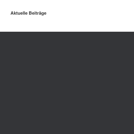
Aktuelle Beiträge
Sommerferien 2026
Killing Kimberly Ann – 
Theater-A
gymnasium_ohz