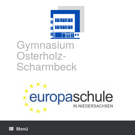
Gymnasium
Osterholz-
Scharmbeck
Menü