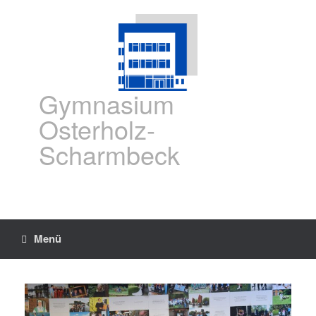
Gymnasium
Osterholz-
Scharmbeck
Menü