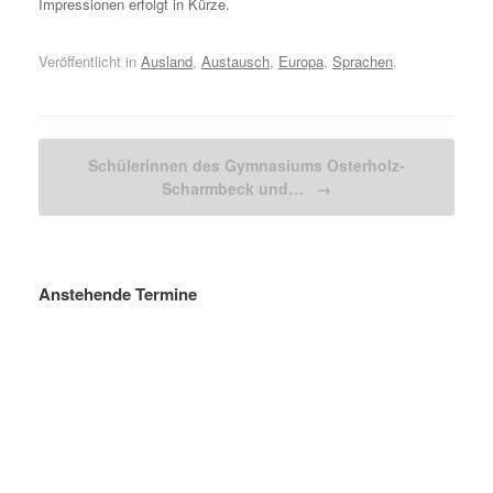
Impressionen erfolgt in Kürze.
Veröffentlicht in
Ausland
,
Austausch
,
Europa
,
Sprachen
.
Beitragsnavigation
Schülerinnen des Gymnasiums Osterholz-
Scharmbeck und…
→
Anstehende Termine