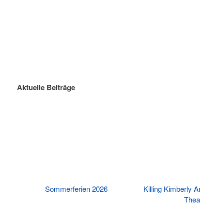
Aktuelle Beiträge
Killing Kimberly Ann – Aufführung der
Abiwood – Die Stars 
Theater-AG
bleibe