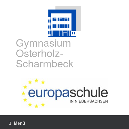
Gymnasium
Osterholz-
Scharmbeck
Menü