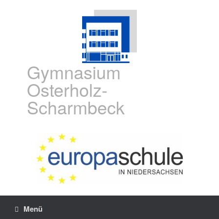
Gymnasium
Osterholz-
Scharmbeck
Menü