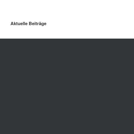
Aktuelle Beiträge
Sommerferien 2026
Killing Kimberly Ann – 
Theater-A
gymnasium_ohz