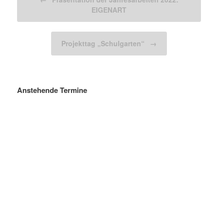
EIGENART
Projekttag „Schulgarten“
→
Anstehende Termine