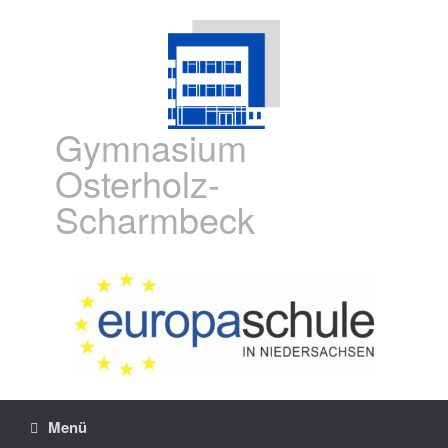
Gymnasium
Osterholz-
Scharmbeck
Menü