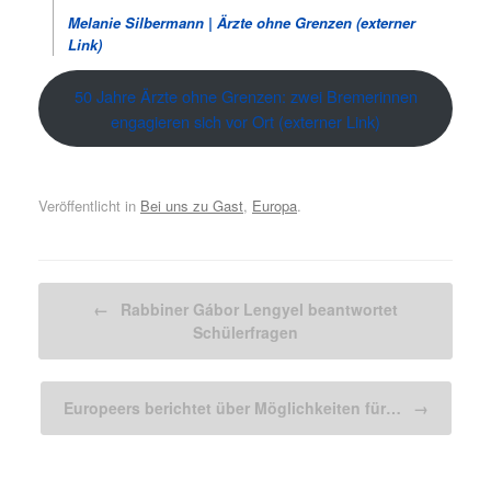
Melanie Silbermann | Ärzte ohne Grenzen (externer
Link)
50 Jahre Ärzte ohne Grenzen: zwei Bremerinnen
engagieren sich vor Ort (externer Link)
Veröffentlicht in
Bei uns zu Gast
,
Europa
.
Beitragsnavigation
←
Rabbiner Gábor Lengyel beantwortet
Schülerfragen
Europeers berichtet über Möglichkeiten für…
→