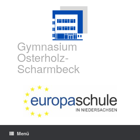
Gymnasium
Osterholz-
Scharmbeck
Menü