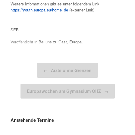
Weitere Informationen gibt es unter folgendem Link:
https://youth.europa.eu/home_de
(externer Link)
SEB
Veröffentlicht in
Bei uns zu Gast
,
Europa
.
Beitragsnavigation
←
Ärzte ohne Grenzen
Europawochen am Gymnasium OHZ
→
Anstehende Termine