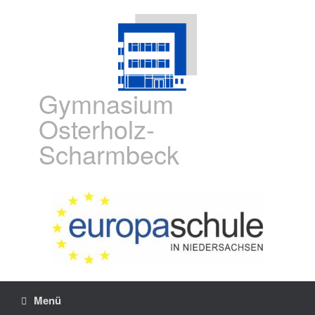
Gymnasium
Osterholz-
Scharmbeck
Menü