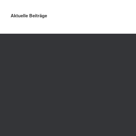
Aktuelle Beiträge
Sommerferien 2026
Killing Kimberly Ann – 
Theater-A
gymnasium_ohz