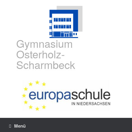
Gymnasium
Osterholz-
Scharmbeck
Menü