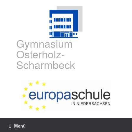
Gymnasium
Osterholz-
Scharmbeck
Menü