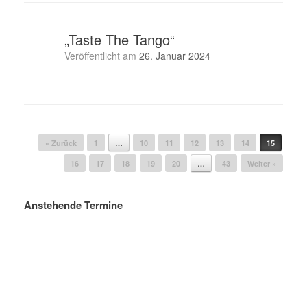
„Taste The Tango“
Veröffentlicht am
26. Januar 2024
Beitragsnavigation
« Zurück
1
…
10
11
12
13
14
15
16
17
18
19
20
…
43
Weiter »
Anstehende Termine