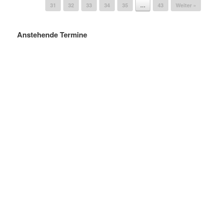
31
32
33
34
35
…
43
Weiter »
Anstehende Termine