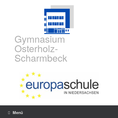
Gymnasium
Osterholz-
Scharmbeck
Menü