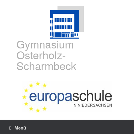
Gymnasium
Osterholz-
Scharmbeck
Menü