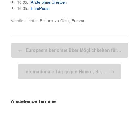
10.05.:
Ärzte ohne Grenzen
16.05.:
EuroPeers
Veröffentlicht in
Bei uns zu Gast
,
Europa
.
Beitragsnavigation
←
Europeers berichtet über Möglichkeiten für…
Internationale Tag gegen Homo-, Bi-,…
→
Anstehende Termine