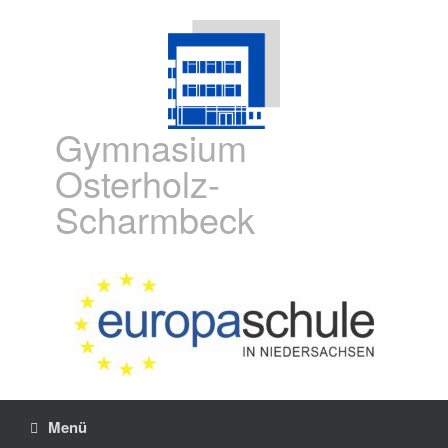
Gymnasium
Osterholz-
Scharmbeck
Menü