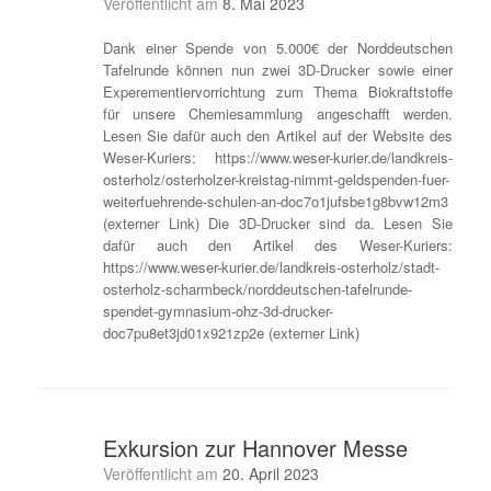
Veröffentlicht am
8. Mai 2023
Dank einer Spende von 5.000€ der Norddeutschen
Tafelrunde können nun zwei 3D-Drucker sowie einer
Experementiervorrichtung zum Thema Biokraftstoffe
für unsere Chemiesammlung angeschafft werden.
Lesen Sie dafür auch den Artikel auf der Website des
Weser-Kuriers: https://www.weser-kurier.de/landkreis-
osterholz/osterholzer-kreistag-nimmt-geldspenden-fuer-
weiterfuehrende-schulen-an-doc7o1jufsbe1g8bvw12m3
(externer Link) Die 3D-Drucker sind da. Lesen Sie
dafür auch den Artikel des Weser-Kuriers:
https://www.weser-kurier.de/landkreis-osterholz/stadt-
osterholz-scharmbeck/norddeutschen-tafelrunde-
spendet-gymnasium-ohz-3d-drucker-
doc7pu8et3jd01x921zp2e (externer Link)
Exkursion zur Hannover Messe
Veröffentlicht am
20. April 2023