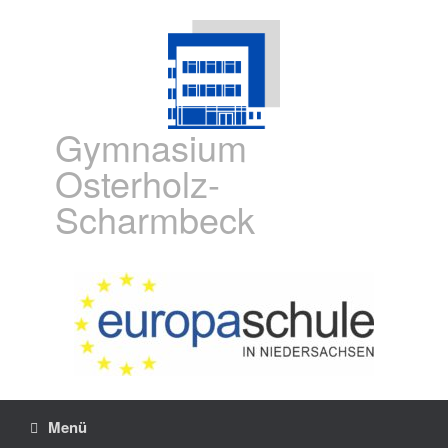
Gymnasium
Osterholz-
Scharmbeck
Menü