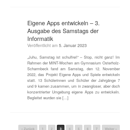
Eigene Apps entwickeln – 3.
Ausgabe des Samstags der
Informatik
Veröffentlicht am
5. Januar 2023
„Juhu, Samstag ist schulfrei!“ – Stop, nicht ganz! Im
Rahmen der MINT-Wochen am Gymnasium Osterholz-
Scharmbeck fand am Samstag, den 12. November
2022, das Projekt Eigene Apps und Spiele entwickeln
statt. 13 Schülerinnen und Schüler der Jahrgänge 7
und 9 kamen zusammen, um in zwangloser, aber doch
konzentrierter Umgebung eigene Apps zu entwickeln.
Begleitet wurden sie […]
Beitragsnavigation
« Zurück
1
2
3
4
5
6
7
Weiter »